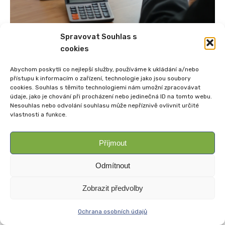
Spravovat Souhlas s
cookies
Abychom poskytli co nejlepší služby, používáme k ukládání a/nebo
přístupu k informacím o zařízení, technologie jako jsou soubory
cookies. Souhlas s těmito technologiemi nám umožní zpracovávat
Copyright © Weiron Dynamics, s.r.o. |
Tvorba webových stránek
a
údaje, jako je chování při procházení nebo jedinečná ID na tomto webu.
SEO
Nesouhlas nebo odvolání souhlasu může nepříznivě ovlivnit určité
vlastnosti a funkce.
Příjmout
Odmítnout
Zobrazit předvolby
Ochrana osobních údajů