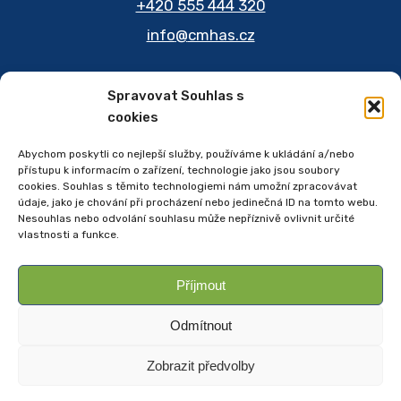
+420 555 444 320
info
@
cmhas.cz
Spravovat Souhlas s
cookies
Jsme na sítích
Abychom poskytli co nejlepší služby, používáme k ukládání a/nebo
přístupu k informacím o zařízení, technologie jako jsou soubory
cookies. Souhlas s těmito technologiemi nám umožní zpracovávat
údaje, jako je chování při procházení nebo jedinečná ID na tomto webu.
Nesouhlas nebo odvolání souhlasu může nepříznivě ovlivnit určité
vlastnosti a funkce.
Činnosti této společnosti podléhají dohledu České
národní banky.
Příjmout
Celé znění právních informací pro klienty a
podmínky řešení stížností naleznete na
Právní
Odmítnout
informace
Zobrazit předvolby
Copyright © Weiron Dynamics, s.r.o. |
Tvorba webových stránek
a