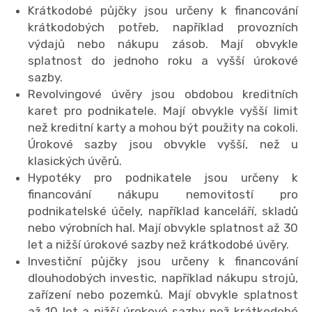
Krátkodobé půjčky jsou určeny k financování
krátkodobých potřeb, například provozních
výdajů nebo nákupu zásob. Mají obvykle
splatnost do jednoho roku a vyšší úrokové
sazby.
Revolvingové úvěry jsou obdobou kreditních
karet pro podnikatele. Mají obvykle vyšší limit
než kreditní karty a mohou být použity na cokoli.
Úrokové sazby jsou obvykle vyšší, než u
klasických úvěrů.
Hypotéky pro podnikatele jsou určeny k
financování nákupu nemovitostí pro
podnikatelské účely, například kanceláří, skladů
nebo výrobních hal. Mají obvykle splatnost až 30
let a nižší úrokové sazby než krátkodobé úvěry.
Investiční půjčky jsou určeny k financování
dlouhodobých investic, například nákupu strojů,
zařízení nebo pozemků. Mají obvykle splatnost
až 10 let a nižší úrokové sazby než krátkodobé